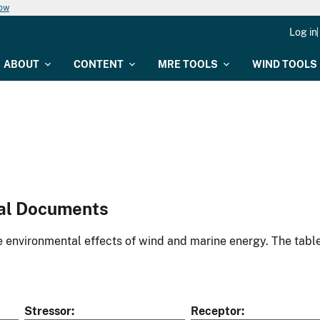
now
Log in
ABOUT
CONTENT
MRE TOOLS
WIND TOOLS
al Documents
environmental effects of wind and marine energy. The table
Stressor
Receptor