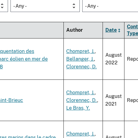
- Any -
- Any -
Cont
Author
Date
Typ
équentation des
Chompret, J.
,
August
parc éolien en mer de
Bellanger, J.
,
Repo
2022
°8
Clorennec, D.
Chompret, J.
,
August
int-Brieuc
Clorennec, D.
,
Repo
2021
Le Bras, Y.
Chompret, J.
,
res marins dans le cadre
August