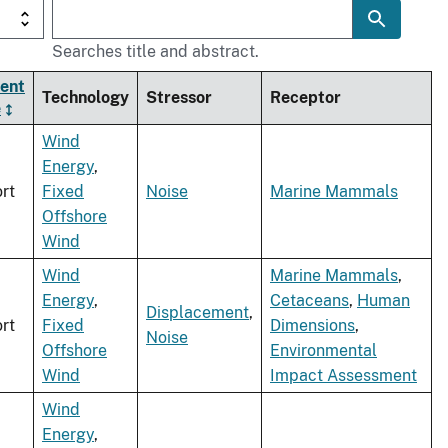
Searches title and abstract.
ent
Technology
Stressor
Receptor
e
Wind
Energy
,
rt
Fixed
Noise
Marine Mammals
Offshore
Wind
Wind
Marine Mammals
,
Energy
,
Cetaceans
,
Human
Displacement
,
rt
Fixed
Dimensions
,
Noise
Offshore
Environmental
Wind
Impact Assessment
Wind
Energy
,