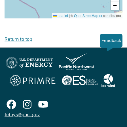
−
Leaflet
|
©
OpenStreetMap
contributors
Return to top
Feedback
tethys@pnnl.gov