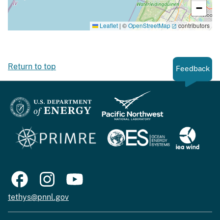
−
Leaflet
|
©
OpenStreetMap
contributors
Return to top
Feedback
tethys@pnnl.gov