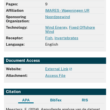
Pages:
9
Affiliation
IMARES - Wageningen UR
Sponsoring
Noordzeewind
Organization:
Technology:
Wind Energy
,
Fixed Offshore
Wind
Receptor:
Fish
,
Invertebrates
Language:
English
Document Access
Website:
External Link
Attachment:
Access File
Citation
APA
BibTex
RIS
APA
Meesters, E. (2014).
Aanvullende analyse van de dataset