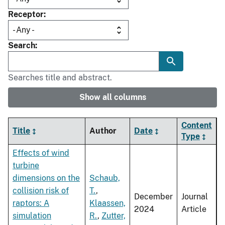
Receptor
Search
Searches title and abstract.
Show all columns
Content
Title
Author
Date
Type
Effects of wind
turbine
dimensions on the
Schaub,
collision risk of
T.
,
December
Journal
raptors: A
Klaassen,
2024
Article
simulation
R.
,
Zutter,