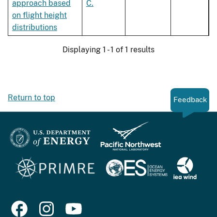
approach based
C.
on flight height
distributions
Displaying 1 - 1 of 1 results
Return to top
Feedback