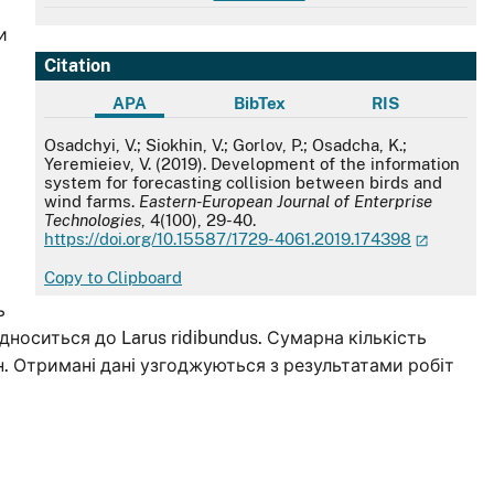
и
Citation
APA
BibTex
RIS
APA
Osadchyi, V.; Siokhin, V.; Gorlov, P.; Osadcha, K.;
Yeremieiev, V. (2019). Development of the information
system for forecasting collision between birds and
wind farms.
Eastern-European Journal of Enterprise
Technologies
, 4(100), 29-40.
https://doi.org/10.15587/1729-4061.2019.174398
Copy to Clipboard
ь
iдноситься до Larus ridibundus. Сумарна кiлькiсть
ин. Отриманi данi узгоджуються з результатами робiт