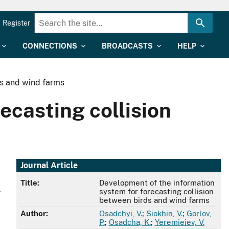
Register
CONNECTIONS
BROADCASTS
HELP
ds and wind farms
ecasting collision
Journal Article
Title:
Development of the information
.
system for forecasting collision
between birds and wind farms
Author:
Osadchyi, V.
;
Siokhin, V.
;
Gorlov,
P.
;
Osadcha, K.
;
Yeremieiev, V.