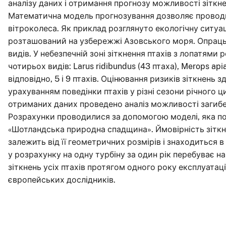
аналiзу даних i отримання прогнозу можливостi зiткн
Математична модель прогнозування дозволяє проводит
вiтроколеса. Як приклад розглянуто екологiчну ситуац
розташований на узбережжi Азовського моря. Опраць
видiв. У небезпечнiй зонi зiткнення птахiв з лопатями
чотирьох видiв: Larus ridibundus (43 птаха), Merops apias
вiдповiдно, 5 i 9 птахiв. Оцiнювання ризикiв зiткнень 
урахуванням поведiнки птахiв у рiзнi сезони рiчного цик
отриманих даних проведено аналiз можливостi загибелi
Розрахунки проводилися за допомогою моделi, яка п
«Шотландська природна спадщина». Ймовiрнiсть зiткн
залежить вiд її геометричних розмiрiв i знаходиться 
у розрахунку на одну турбiну за один рiк перебуває на 
зiткнень усiх птахiв протягом одного року експлуатац
європейських дослiдникiв.