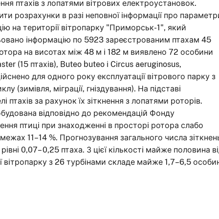
ення птахiв з лопатями вiтрових електроустановок.
и розрахунки в разi неповної iнформацiї про параметр
iю на територiї вiтропарку "Приморськ-1", який
овано iнформацiю по 5923 зареєстрованим птахам 45
 ротора на висотах мiж 48 м i 182 м виявлено 72 особини
ter (15 птахiв), Buteo buteo i Circus aeruginosus,
здiйснено для одного року експлуатацiї вiтрового парку з
лу (зимiвля, мiграцiї, гнiздування). На пiдставi
 птахiв за рахунок їх зiткнення з лопатями роторiв.
обудована вiдповiдно до рекомендацiй Фонду
ення птицi при знаходженнi в просторi ротора слабо
в межах 11–14 %. Прогнозування загального числа зiткнен
рiвнi 0,07– 0,25 птаха. З цiєї кiлькостi майже половина в
iї вiтропарку з 26 турбiнами складе майже 1,7–6,5 особ