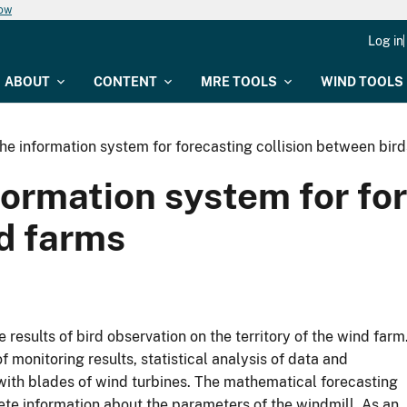
now
Log in
ABOUT
CONTENT
MRE TOOLS
WIND TOOLS
he information system for forecasting collision between bir
ormation system for for
d farms
results of bird observation on the territory of the wind farm
monitoring results, statistical analysis of data and
ds with blades of wind turbines. The mathematical forecasting
te information about the parameters of the windmill. As an