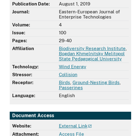
Publication Date:
August 1, 2019
Journal:
Eastern-European Journal of
Enterprise Technologies
Volume:
4
Issue:
100
Pages:
29-40
Affiliation
Biodiversity Research Institute
,
Bogdan Khmelnitsky Melitopol
State Pedagogical University
Technology:
Wind Energy
Stressor:
Collision
Receptor:
Birds
,
Ground-Nesting Birds
,
Passerines
Language:
English
Document Access
Website:
External Link
Attachment:
Access File